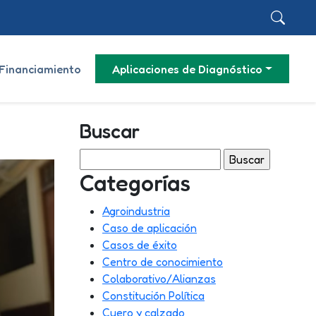
Financiamiento
Aplicaciones de Diagnóstico
Buscar
Buscar:
Categorías
Agroindustria
Caso de aplicación
Casos de éxito
Centro de conocimiento
Colaborativo/Alianzas
Constitución Política
Cuero y calzado