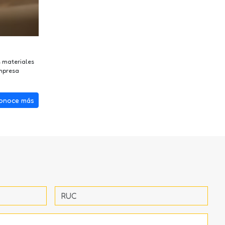
s materiales
Empresa
onoce más